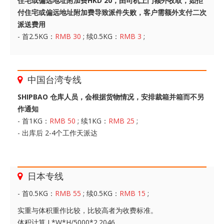
住宅或偏远地址附加费HKD 20，由司机上门额外收取，如拒
付住宅或偏远地址附加费导致派件失败，客户需额外支付二次
派送费用
- 首2.5KG：
RMB 30
; 续0.5KG：
RMB 3
;
中国台湾专线
SHIPBAO 仓库人员，会根据货物情况，安排裁箱并箱而不另
作通知
- 首1KG：
RMB 50
; 续1KG：
RMB 25
;
- 出库后 2-4个工作天派达
日本专线
- 首0.5KG：
RMB 55
; 续0.5KG：
RMB 15
;
实重与体积重作比较，比较高者为收费标准。
体积计算 L*W*H/5000*2.2046