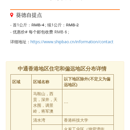
葵德自提点
- 首1公斤：
RMB 4
; 续1公斤：
RMB 2
- 优惠价# 每个邮包收费 RMB 6 ;
详细地址：
https://www.shipbao.cn/information/contact
中通香港地区住宅和偏远地区分布详情
以下地区除外(不定义为偏
区域
区域名称
远地区)
马鞍山，西
贡，深井，天
---
水围，调景
岭，将军澳
清水湾
香港科技大学
火炭工业区（坳背湾街，