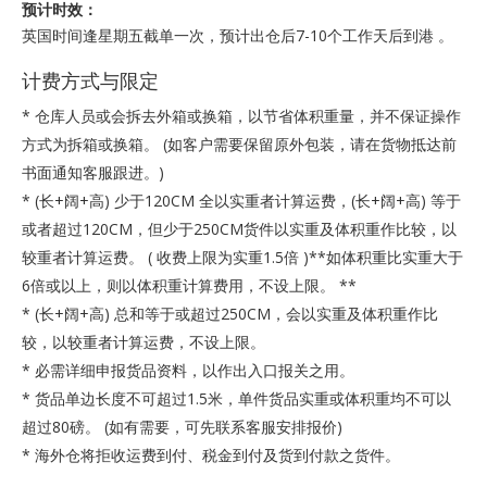
预计时效：
英国时间逢星期五截单一次，预计出仓后7-10个工作天后到港 。
计费方式与限定
* 仓库人员或会拆去外箱或换箱，以节省体积重量，并不保证操作
方式为拆箱或换箱。 (如客户需要保留原外包装，请在货物抵达前
书面通知客服跟进。)
* (长+阔+高) 少于120CM 全以实重者计算运费，(长+阔+高) 等于
或者超过120CM，但少于250CM货件以实重及体积重作比较，以
较重者计算运费。 ( 收费上限为实重1.5倍 )**如体积重比实重大于
6倍或以上，则以体积重计算费用，不设上限。 **
* (长+阔+高) 总和等于或超过250CM，会以实重及体积重作比
较，以较重者计算运费，不设上限。
* 必需详细申报货品资料，以作出入口报关之用。
* 货品单边长度不可超过1.5米，单件货品实重或体积重均不可以
超过80磅。 (如有需要，可先联系客服安排报价)
* 海外仓将拒收运费到付、税金到付及货到付款之货件。