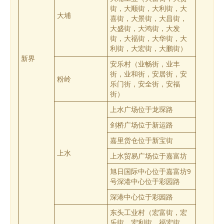
街，大顺街，大利街，大
大埔
喜街，大景街，大昌街，
大盛街，大鸿街，大发
街，大福街，大华街，大
利街，大宏街，大鹏街）
新界
安乐村（业畅街，业丰
街，业和街，安居街，安
粉岭
乐门街，安全街，安福
街）
上水广场位于龙琛路
剑桥广场位于新运路
嘉里货仓位于新宝街
上水
上水贸易广场位于嘉富坊
旭日国际中心位于嘉富坊9
号深港中心位于彩园路
深港中心位于彩园路
东头工业村（宏富街，宏
乐街，宏利街，福宏街，