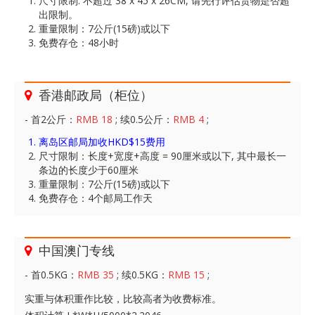
尺寸限制: 不超过 38 x 45 x 26CM, 请先行评估货物是否超
出限制。
重量限制：7公斤(15磅)或以下
免费存仓：48小时
香港邮政局（柜位）
- 首2公斤：
RMB 18
; 续0.5公斤：
RMB 4
;
离岛区邮局加收HKD$15费用
尺寸限制：长度+宽度+高度 = 90厘米或以下, 其中最长一
条边的长度少于60厘米
重量限制：7公斤(15磅)或以下
免费存仓：4个邮局工作天
中国澳门专线
- 首0.5KG：
RMB 35
; 续0.5KG：
RMB 15
;
实重与体积重作比较，比较高者为收费标准。