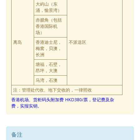
大屿山（东
涌，愉景湾）
赤腊角（包括
香港国际机
场）
离岛
香港迪士尼，
不派送区
梅窝，贝澳，
长洲
塘福，石壁，
昂坪，大澳
马湾，石澳
注：管理处代收、地下交收的，一律照收
香港机场、货柜码头附加费 HKD380/票，登记费及杂
费，实报实销。
备注