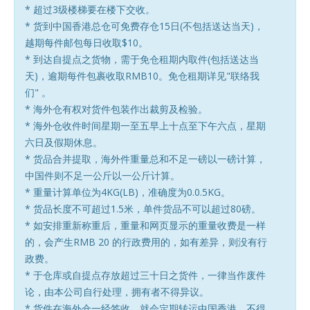
* 超过3级楼梯要在楼下交收。
* 货到中国香港总仓可免费存仓15日(不包括送达当天)，
越期每件邮包每日收取$10。
* 到达自提点之货物，需于免仓租期内取件(包括送达当
天)，逾期每件包裹收取RMB10。免仓租期详见"联络我
们" 。
* 海外仓有权对货件包装作出裁剪及检验。
*
海外
仓收件时间星期一至五早上十点至下午六点，星期
六日及假期休息。
* 货品合并提取，海外件重量总和不足一磅以一磅计算，
中国件则不足一公斤以一公斤计算。
* 重量计算单位为4KG(LB)，准确度为0.0.5KG。
* 货品长度不可超过1.5米，单件货品不可以超过80磅。
* 如安排重新称重后，重量和网页显示的重量收费是一样
的，会产生RMB 20 的行政费用的，如有差异，则没有行
政费。
* 于仓库或自提点存放超过三十日之货件，一律当作废件
论，由本公司自行处理，拥有者不得异议。
* 货件在
海外
仓一经签收，就会定期转运中国香港，不得