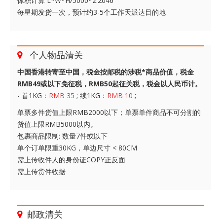
体积计算 L*W*H/5000*2.2046
每星期发货一次，预计约3-5个工作天派达目的地
个人物品清关
中国香港转寄至中国，税金按邮税的涉税*商品价值，税金
RMB49或以下免征税，RMB50起征关税，税金以人民币计。
- 首1KG：
RMB 35
; 续1KG：
RMB 10
;
单票多件货值上限RMB2000以下；单票单件商品不可分割的
货值上限RMB5000以内。
包裹商品限制: 数量7件或以下
单个订单限重30KG，单边尺寸 < 80CM
需上传收件人的身份证COPY正反面
需上传货件收据
邮政清关