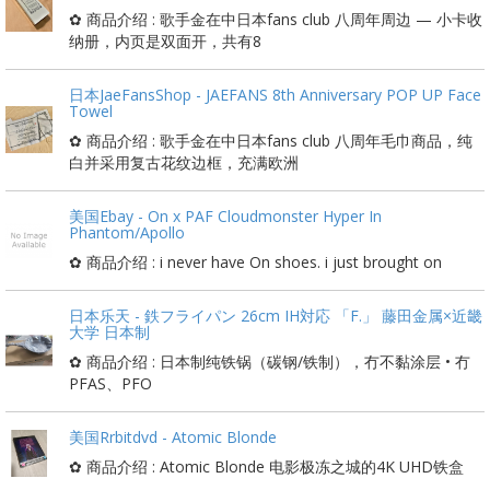
✿ 商品介绍 : 歌手金在中日本fans club 八周年周边 — 小卡收
纳册，内页是双面开，共有8
日本JaeFansShop - JAEFANS 8th Anniversary POP UP Face
Towel
✿ 商品介绍 : 歌手金在中日本fans club 八周年毛巾商品，纯
白并采用复古花纹边框，充满欧洲
美国Ebay - On x PAF Cloudmonster Hyper In
Phantom/Apollo
✿ 商品介绍 : i never have On shoes. i just brought on
日本乐天 - 鉄フライパン 26cm IH対応 「F.」 藤田金属×近畿
大学 日本制
✿ 商品介绍 : 日本制纯铁锅（碳钢/铁制），冇不黏涂层 • 冇
PFAS、PFO
美国Rrbitdvd - Atomic Blonde
✿ 商品介绍 : Atomic Blonde 电影极冻之城的4K UHD铁盒