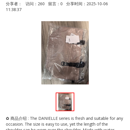
分享者： 访问：260 留言：0 分享时间：2025-10-06
11:38:37
✿ 商品介绍 : The DANIELLE series is fresh and suitable for any
occasion. The size is easy to use, yet the length of the
shoulder can be worn over the shoulder. Made with water-