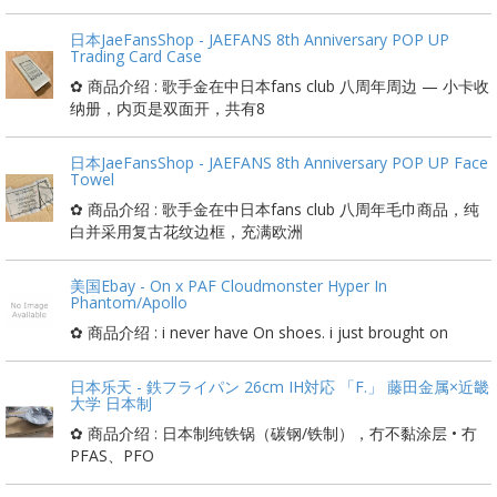
日本JaeFansShop - JAEFANS 8th Anniversary POP UP
Trading Card Case
✿ 商品介绍 : 歌手金在中日本fans club 八周年周边 — 小卡收
纳册，内页是双面开，共有8
日本JaeFansShop - JAEFANS 8th Anniversary POP UP Face
Towel
✿ 商品介绍 : 歌手金在中日本fans club 八周年毛巾商品，纯
白并采用复古花纹边框，充满欧洲
美国Ebay - On x PAF Cloudmonster Hyper In
Phantom/Apollo
✿ 商品介绍 : i never have On shoes. i just brought on
日本乐天 - 鉄フライパン 26cm IH対応 「F.」 藤田金属×近畿
大学 日本制
✿ 商品介绍 : 日本制纯铁锅（碳钢/铁制），冇不黏涂层 • 冇
PFAS、PFO