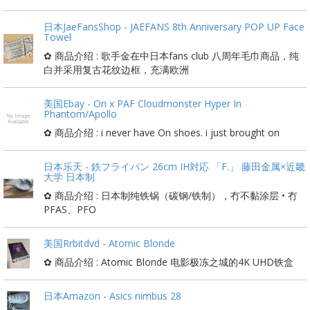
日本JaeFansShop - JAEFANS 8th Anniversary POP UP Face
Towel
✿ 商品介绍 : 歌手金在中日本fans club 八周年毛巾商品，纯
白并采用复古花纹边框，充满欧洲
美国Ebay - On x PAF Cloudmonster Hyper In
Phantom/Apollo
✿ 商品介绍 : i never have On shoes. i just brought on
日本乐天 - 鉄フライパン 26cm IH対応 「F.」 藤田金属×近畿
大学 日本制
✿ 商品介绍 : 日本制纯铁锅（碳钢/铁制），冇不黏涂层 • 冇
PFAS、PFO
美国Rrbitdvd - Atomic Blonde
✿ 商品介绍 : Atomic Blonde 电影极冻之城的4K UHD铁盒
日本Amazon - Asics nimbus 28