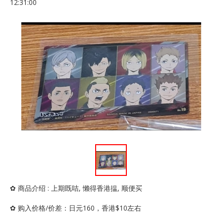
12:31:00
✿ 商品介绍 : 上期既咭, 懒得香港揾, 顺便买
✿ 购入价格/价差：日元160，香港$10左右