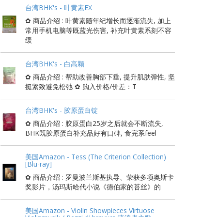
台湾BHK's - 叶黄素EX
✿ 商品介绍 : 叶黄素随年纪增长而逐渐流失, 加上
常用手机电脑等既蓝光伤害, 补充叶黄素系刻不容
缓
台湾BHK's - 白高颗
✿ 商品介绍 : 帮助改善胸部下垂, 提升肌肤弹性, 坚
挺紧致避免松弛 ✿ 购入价格/价差：T
台湾BHK's - 胶原蛋白锭
✿ 商品介绍 : 胶原蛋白25岁之后就会不断流失,
BHK既胶原蛋白补充品好有口碑, 食完系feel
美国Amazon - Tess (The Criterion Collection)
[Blu-ray]
✿ 商品介绍 : 罗曼波兰斯基执导、荣获多项奥斯卡
奖影片，汤玛斯哈代小说《德伯家的苔丝》的
美国Amazon - Violin Showpieces Virtuose