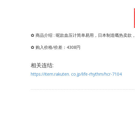
✿ 商品介绍 : 呢款血压计简单易用，日本制造嘅热卖款
✿ 购入价格/价差：4308円
相关连结:
https://item.rakuten. co.jp/life-rhythm/hcr-7104