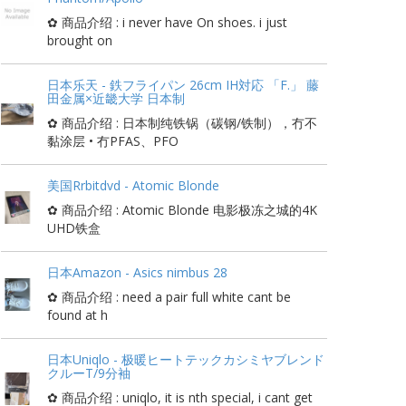
✿ 商品介绍 : i never have On shoes. i just
brought on
日本乐天 - 鉄フライパン 26cm IH対応 「F.」 藤
田金属×近畿大学 日本制
✿ 商品介绍 : 日本制纯铁锅（碳钢/铁制），冇不
黏涂层 • 冇PFAS、PFO
美国Rrbitdvd - Atomic Blonde
✿ 商品介绍 : Atomic Blonde 电影极冻之城的4K
UHD铁盒
日本Amazon - Asics nimbus 28
✿ 商品介绍 : need a pair full white cant be
found at h
日本Uniqlo - 极暖ヒートテックカシミヤブレンド
クルーT/9分袖
✿ 商品介绍 : uniqlo, it is nth special, i cant get