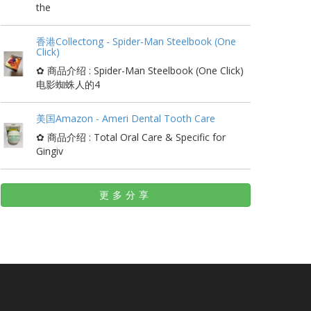
the
香港Collectong - Spider-Man Steelbook (One
Click)
✿ 商品介绍 : Spider-Man Steelbook (One Click)
电影蜘蛛人的4
美国Amazon - Ameri Dental Tooth Care
✿ 商品介绍 : Total Oral Care & Specific for
Gingiv
更多分享